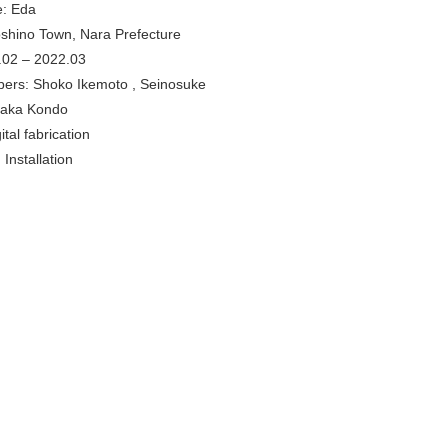
e: Eda
shino Town, Nara Prefecture
.02 – 2022.03
ers: Shoko Ikemoto , Seinosuke
taka Kondo
tal fabrication
Installation