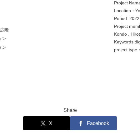
Project Nam
Location：Yo
Period: 2022
Project memb
 広隆
Kondo , Hiro
ョン
Keywords:digi
ョン
project type：
Share
X
Facebook