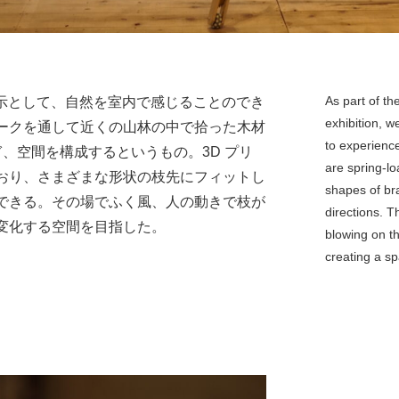
As part of t
n 吉野の展示として、自然を室内で感じることのでき
exhibition, w
ークを通して近くの山林の中で拾った木材
to experience
ぎ、空間を構成するというもの。3D プリ
are spring-l
おり、さまざまな形状の枝先にフィットし
shapes of bra
できる。その場でふく風、人の動きで枝が
directions. 
変化する空間を目指した。
blowing on t
creating a sp