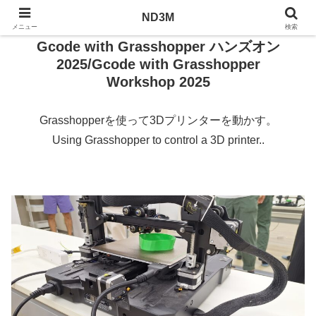
ND3M
ND3M
メニュー
検索
Gcode with Grasshopper ハンズオン
2025/Gcode with Grasshopper
Workshop 2025
Grasshopperを使って3Dプリンターを動かす。
Using Grasshopper to control a 3D printer..